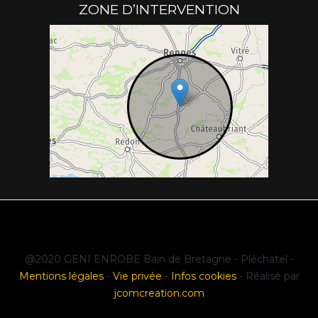
ZONE D’INTERVENTION
@2020 GENI ENROBE Bain de Bretagne - Pléchatel -
Mentions légales
-
Vie privée
-
Infos cookies
- Réalisé par
jcomcreation.com